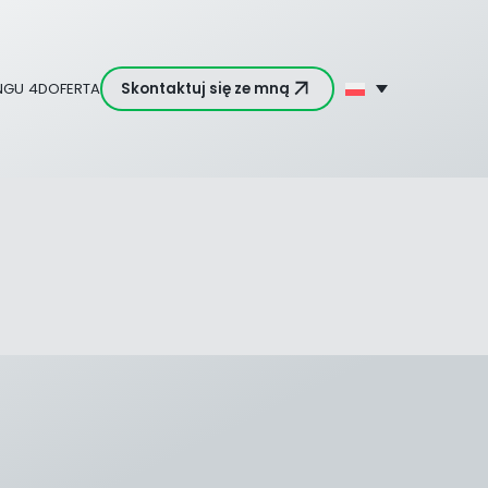
NGU 4D
OFERTA
Skontaktuj się ze mną