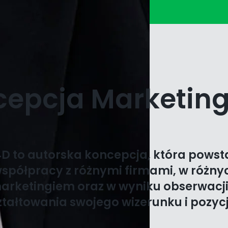
epcja Marketin
D to autorska koncepcja, która pows
 współpracy z różnymi firmami, w różn
arketingiem oraz w wyniku obserwacji
ztałtowania swojego wizerunku i pozycj