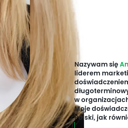
Nazywam się
An
liderem marketi
doświadczeniem
długoterminowy
w organizacjac
Moje doświadcz
Polski, jak równ