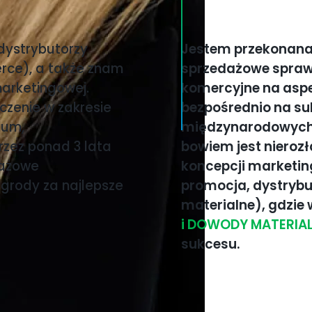
(dystrybutorzy
Jestem przekonana,
erce), a także znam
sprzedażowe sprawi
marketingowej.
komercyjne na aspe
czenie w zakresie
bezpośrednio na su
ium,
międzynarodowych 
rzez ponad 3 lata
bowiem jest niero
dażowe
koncepcji marketing
agrody za najlepsze
promocja, dystrybu
materialne), gdzie w
i DOWODY MATERIA
sukcesu.