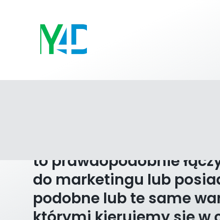
Cześć, jestem
Anna Warelis-P
Jeśli trafiłeś/ trafiłaś n
to prawdopodobnie łączy
do marketingu lub posi
podobne lub te same war
którymi kierujemy się w 