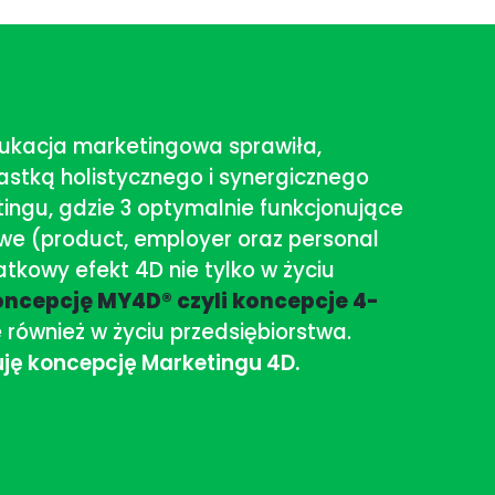
ukacja marketingowa sprawiła,
jastką holistycznego i synergicznego
ingu, gdzie 3 optymalnie funkcjonujące
we (product, employer oraz personal
tkowy efekt 4D nie tylko w życiu
oncepcję MY4D® czyli koncepcje 4-
e również w życiu przedsiębiorstwa.
ję koncepcję Marketingu 4D.