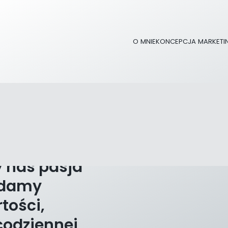
O MNIE
KONCEPCJA MARKETI
awłowska
a moją stronę
 nas pasja
adamy
tości,
codziennej