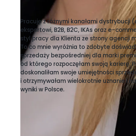
Pracuję z różnymi kanałami dystrybucji 
eksportowi, B2B, B2C, IKAs oraz e-comm
styl pracy dla Klienta ze strony agencji 
To co mnie wyróżnia to zdobyte doświad
sprzedaży bezpośredniej dla marki prem
od którego rozpoczęłam swoją karierę. P
doskonaliłam swoje umiejętności sprze
i otrzymywałam wielokrotnie uznanie i n
wyniki w Polsce.