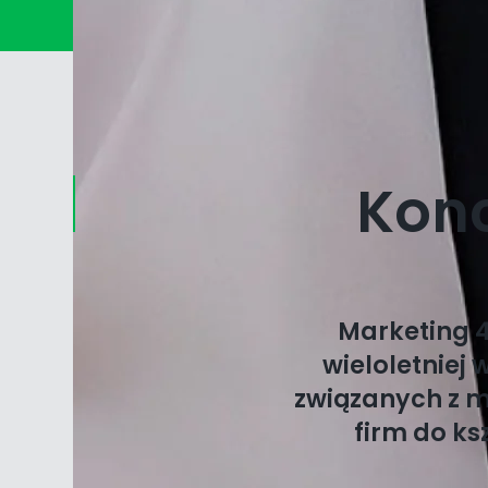
Konc
Marketing 4
wieloletniej
związanych z m
firm do ks