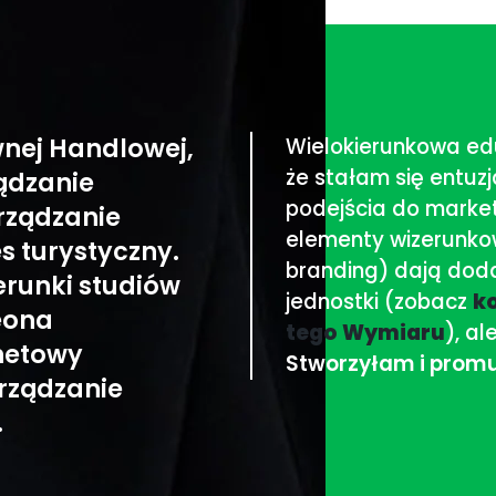
nej Handlowej,
Wielokierunkowa ed
że stałam się entuz
ądzanie
podejścia do market
arządzanie
elementy wizerunko
s turystyczny.
branding) dają doda
runki studiów
jednostki (zobacz
k
eona
tego Wymiaru
), al
netowy
Stworzyłam i promu
arządzanie
.