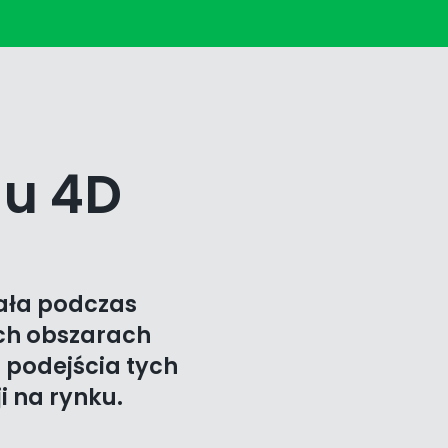
gu 4D
tała podczas
ych obszarach
 podejścia tych
i na rynku.