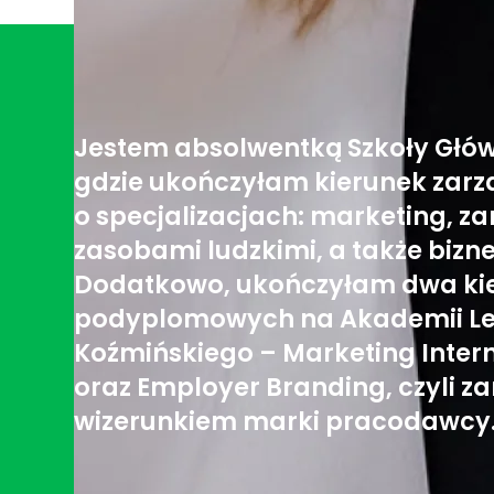
Jestem absolwentką Szkoły Głów
gdzie ukończyłam kierunek zarz
o specjalizacjach: marketing, z
zasobami ludzkimi, a także bizne
Dodatkowo, ukończyłam dwa kie
podyplomowych na Akademii L
Koźmińskiego – Marketing Inter
oraz Employer Branding, czyli z
wizerunkiem marki pracodawcy