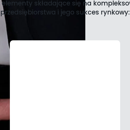
 elementy składające się na komplekso
przedsiębiorstwa i jego sukces rynkowy: