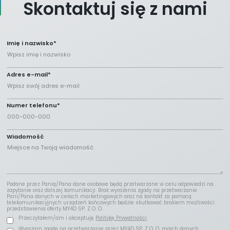
Skontaktuj się z nami
Imię i nazwisko*
Adres e-mail*
Numer telefonu*
Wiadomość
Podane przez Panią/Pana dane osobowe będą przetwarzane w celu odpowiedzi na
zapytanie oraz dalszej komunikacji. Brak wyrażenia zgody na przetwarzanie
Pani/Pana danych w celach marketingowych oraz na kontakt za pomocą
telekomunikacyjnych urządzeń końcowych będzie skutkować brakiem możliwości
przedstawienia oferty MY4D SP. Z O. O.
Przeczytałem/am i akceptuję
Politykę Prywatności
Wyrażam zgodę na przetwarzanie przez MY4D SP. Z O. O. moich danych