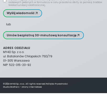
osobowych podanych w formularzu w celu przesłania oferty za pomocą środków
telekomunikacji elektronicznej.
Wyślij wiadomość
lub
Umów bezpłatną 30-minutową konsultację
ADRES ODDZIAŁU
MY4D Sp. z o.o.
ul. Batalionów Chłopskich 75D/79
01-305 Warszawa
NIP: 522-315-20-92
© 2024 MY4D Sp. z o.o.. All rights reserved.
Polityka Prywatności
Studio Brothers - strony internetowe