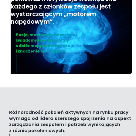
każdego z członków zespołu jest
wystarczającym „motorem
napędowym”.
Pasja, motywacja, szczęście,
świadomy i podświadomy
odbiór mają wytłumaczenie
i znaczenie biologiczne
Różnorodność pokoleń aktywnych na rynku pracy
wymaga od lidera szerszego spojrzenia na aspekt
zarządzania zespołem i potrzeb wynikających
z różnic pokoleniowych.